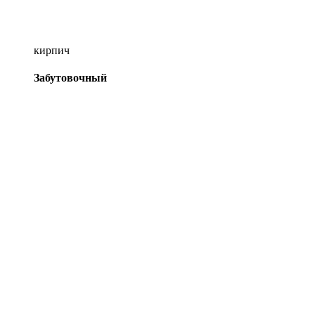
кирпич
Забутовочный