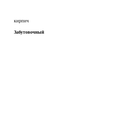
кирпич
Забутовочный